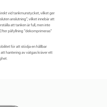
rekt vid tankmunstycket, vilket ger
uten anslutning", vilket innebär att
älla att tanken är full, men inte
t. Efter påfyllning "dekomprimeras"
litet för att stödja en hållbar
 att hantering av vätgas kräver ett
ighet.