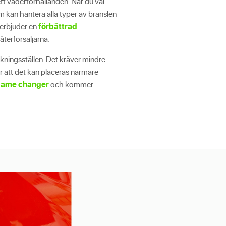
ett väderförhållanden. När du väl
kan hantera alla typer av bränslen
s erbjuder en
förbättrad
återförsäljarna.
nkningsställen. Det kräver mindre
är att det kan placeras närmare
 game changer
och kommer