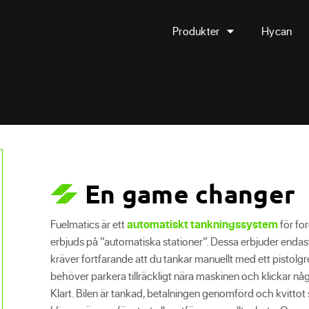
Produkter
Hycan
En game changer
Fuelmatics är ett
automatiskt tankningssystem
för for
erbjuds på ”automatiska stationer”. Dessa erbjuder endas
kräver fortfarande att du tankar manuellt med ett pistolgr
behöver parkera tillräckligt nära maskinen och klickar nå
Klart. Bilen är tankad, betalningen genomförd och kvittot