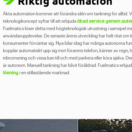
Riktig automation
Äkta automation kommer att förändra idén om tankning för alltid. V
teknologikoncept syftar till att erbjuda
ökad service genom auto
Fuelmatics löser detta med högteknologisk utrustning i samspel m
användarupplevelse. De senaste årens utveckling har helt ritat om 
konsumenter förväntar sig. Nya bilar idag har många autonoma fun
kopplar automatiskt upp sig mot förarens telefon, känner av regn, hj
inbromsning och vissa kan till och med parkera eller köra själva. D
är autonom. Manuell tankning har blivit föråldrad. Fuelmatics erbju
lösning
i en stillastående marknad.