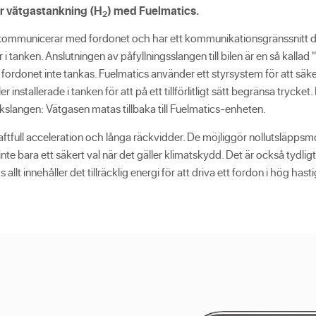
r
vätgastankning (
H
)
med Fuelmatics.
2
 kommunicerar med fordonet och har ett kommunikationsgränssnitt di
nken. Anslutningen av påfyllningsslangen till bilen är en så kallad "sl
ordonet inte tankas. Fuelmatics använder ett styrsystem för att säkerst
 installerade i tanken för att på ett tillförlitligt sätt begränsa trycke
slangen: Vätgasen matas tillbaka till Fuelmatics-enheten.
ftfull acceleration och långa räckvidder. De möjliggör nollutsläppsmobi
te bara ett säkert val när det gäller klimatskydd. Det är också tydligt
allt innehåller det tillräcklig energi för att driva ett fordon i hög hast