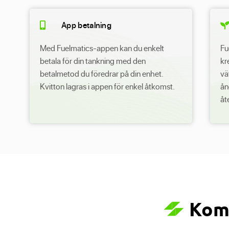
App betalning
Med Fuelmatics-appen kan du enkelt
Fu
betala för din tankning med den
kr
betalmetod du föredrar på din enhet.
vä
Kvitton lagras i appen för enkel åtkomst.
ån
åt
Kom