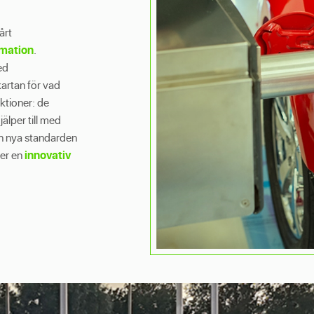
årt
mation
.
ed
kartan för vad
ktioner: de
älper till med
en nya standarden
der en
innovativ