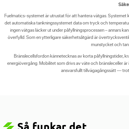
Säke
Fuelmatics-systemet är utrustat för att hantera vätgas. Systemet
det automatiska tankningssystemet data om tryck och temperatur i ta
ingen vätgas läcker ut under påfyllningsprocessen – annars kan f
överfylld. Som en ytterligare säkerhetsåtgärd är övertrycksventiler
munstycket och tank
Bränslecellsfordon kännetecknas av korta påfyllningstider, kra
energiövergång. Mobilitet som drivs av väte och bränsleceller är in
ansvarsfullt tillvägagångssätt — trots 
Så funkar det