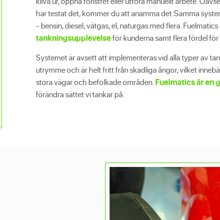
kliva ur, öppna fönstret eller utföra manuellt arbete. Oavs
har testat det, kommer du att anamma det.
Samma system 
- bensin, diesel, vätgas, el, naturgas med flera. Fuelmatic
tankningsupplevelse
för kunderna samt flera fördel för 
Systemet är avsett att implementeras vid alla typer av ta
utrymme och är helt fritt från skadliga ångor, vilket inneb
stora vägar och befolkade områden.
Fuelmatics är en
förändra sättet vi tankar på.