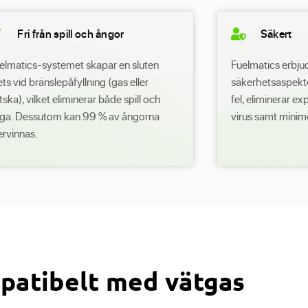
Fri från spill och ångor
Säkert
elmatics-systemet skapar en sluten
Fuelmatics erbjud
ets vid bränslepåfyllning (gas eller
säkerhetsaspekte
tska), vilket eliminerar både spill och
fel, eliminerar e
ga. Dessutom kan 99 % av ångorna
virus samt minime
ervinnas.
patibelt med vätgas